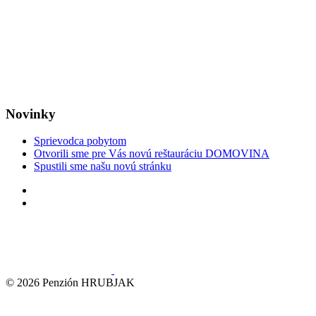
Novinky
Sprievodca pobytom
Otvorili sme pre Vás novú reštauráciu DOMOVINA
Spustili sme našu novú stránku
© 2026 Penzión HRUBJAK