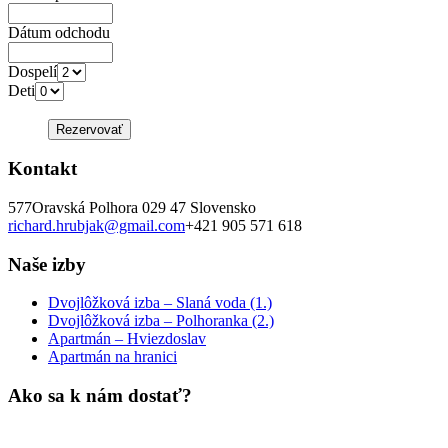
Dátum odchodu
Dospelí
Deti
Kontakt
577
Oravská Polhora
029 47
Slovensko
richard.hrubjak@gmail.com
+421 905 571 618
Naše izby
Dvojlôžková izba – Slaná voda (1.)
Dvojlôžková izba – Polhoranka (2.)
Apartmán – Hviezdoslav
Apartmán na hranici
Ako sa k nám dostať?