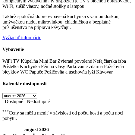
kompletným vybavením. K dispozícii je TV s plochou obrazovkou,
Wi-Fi, sušič vlasov, nočné stolíky s lampou.
Taktiež spoločná dobre vybavená kuchynka s varnou doskou,
umývačkou riadu, mikrovlnkou, chladničkou a bezplatné
príslušenstvo na prípravu kávy/čaju.
Vyžiadať informácie
Vybavenie
WiFi
TV
Kúpeľňa
Mini Bar
Zvieratá povolené
Nefajčiarska izba
Prístelka
Kuchynka
Fén na vlasy
Parkovanie zdarma
Požičovňa
bicyklov
WC
Papuče
Požičovňa a úschovňa lyží
Kávovar
Kalendár dostupnosti
Dostupné
Nedostupné
***
Ceny sa môžu meniť v závislosti od počtu hostí a počtu nocí
pobytu.
august
2026