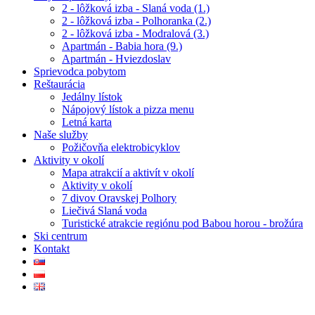
2 - lôžková izba - Slaná voda (1.)
2 - lôžková izba - Polhoranka (2.)
2 - lôžková izba - Modralová (3.)
Apartmán - Babia hora (9.)
Apartmán - Hviezdoslav
Sprievodca pobytom
Reštaurácia
Jedálny lístok
Nápojový lístok a pizza menu
Letná karta
Naše služby
Požičovňa elektrobicyklov
Aktivity v okolí
Mapa atrakcií a aktivít v okolí
Aktivity v okolí
7 divov Oravskej Polhory
Liečivá Slaná voda
Turistické atrakcie regiónu pod Babou horou - brožúra
Ski centrum
Kontakt