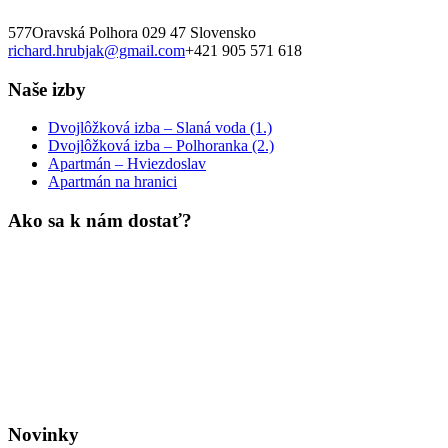
577
Oravská Polhora
029 47
Slovensko
richard.hrubjak@gmail.com
+421 905 571 618
Naše izby
Dvojlôžková izba – Slaná voda (1.)
Dvojlôžková izba – Polhoranka (2.)
Apartmán – Hviezdoslav
Apartmán na hranici
Ako sa k nám dostať?
Novinky