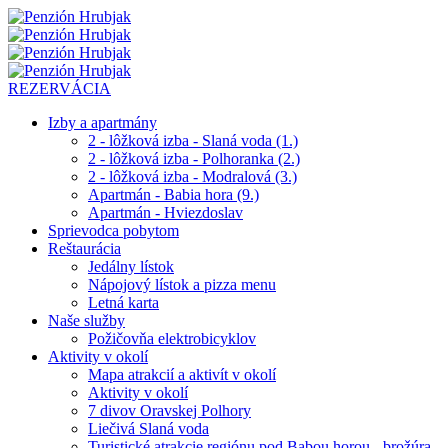
REZERVÁCIA
Izby a apartmány
2 - lôžková izba - Slaná voda (1.)
2 - lôžková izba - Polhoranka (2.)
2 - lôžková izba - Modralová (3.)
Apartmán - Babia hora (9.)
Apartmán - Hviezdoslav
Sprievodca pobytom
Reštaurácia
Jedálny lístok
Nápojový lístok a pizza menu
Letná karta
Naše služby
Požičovňa elektrobicyklov
Aktivity v okolí
Mapa atrakcií a aktivít v okolí
Aktivity v okolí
7 divov Oravskej Polhory
Liečivá Slaná voda
Turistické atrakcie regiónu pod Babou horou - brožúra