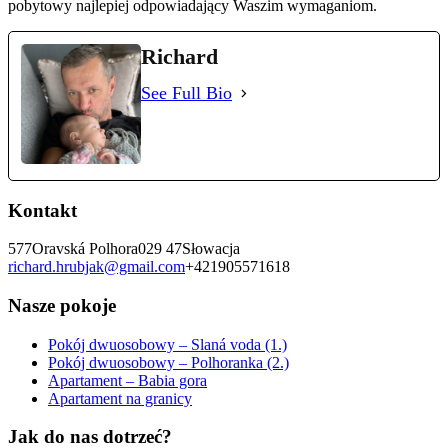
pobytowy najlepiej odpowiadający Waszim wymaganiom.
Richard
See Full Bio
Kontakt
577
Oravská Polhora
029 47
Słowacja
richard.hrubjak@gmail.com
+421905571618
Nasze pokoje
Pokój dwuosobowy – Slaná voda (1.)
Pokój dwuosobowy – Polhoranka (2.)
Apartament – Babia gora
Apartament na granicy
Jak do nas dotrzeć?