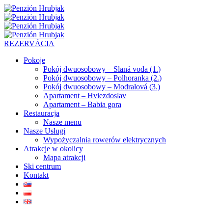
REZERVÁCIA
Pokoje
Pokój dwuosobowy – Slaná voda (1.)
Pokój dwuosobowy – Polhoranka (2.)
Pokój dwuosobowy – Modralová (3.)
Apartament – Hviezdoslav
Apartament – Babia gora
Restauracja
Nasze menu
Nasze Usługi
Wypożyczalnia rowerów elektrycznych
Atrakcje w okolicy
Mapa atrakcji
Ski centrum
Kontakt